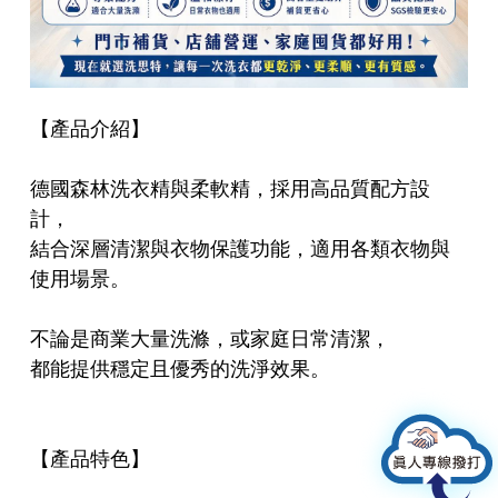
獨家語音系統！洗衣劑、柔衣劑、包
裝袋等等販賣機，一鍵完成補充！
【產品介紹】
躺著賺比台積電多？助你年收爆表！
德國森林洗衣精與柔軟精，採用高品質配方設
打造你的超狂被動收入人生！（這不
計，
是口號，是有大數據的）
結合深層清潔與衣物保護功能，適用各類衣物與
使用場景。
洗思特設備廠商-瑞典品牌伊萊克斯洗
不論是商業大量洗滌，或家庭日常清潔，
脫烘一次完成-洗衣機-烘乾機設備！
都能提供穩定且優秀的洗淨效果。
打造你的24小時無人營運系統 儲值機
【產品特色】
× 販賣機 × 遠端管理