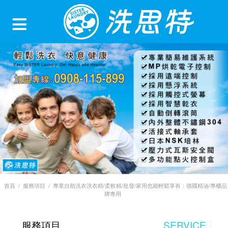
≡
+
服務項目
+
洗衣機/烘乾機
加盟資訊
複合式機器擺放 **洗脫烘一機器搭配
加盟優勢
媒體報導
獨立洗衣機與烘乾機的優勢**
加盟流程
最新消息
APP支付洗衣新時代來了！所有手機
聯絡我們
支付方式一次滿足，讓消費者輕鬆多
首頁
首頁
/
服務項目
/
專業自助洗衣洗衣精/柔軟精/批發/家用也能輕鬆享有：德國精油/專櫃品
牌專用
選擇！
服務項目
SERVICE