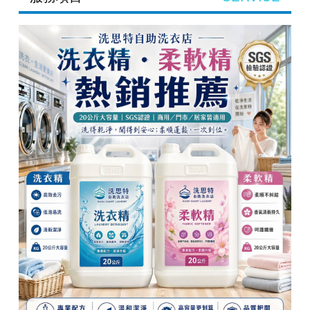
店面評估及市場調查—專業交給我
們，您只需坐享其成！
洗思特統包服務讓您輕鬆無憂！專業
團隊全方位服務，一條龍服務自助洗
衣烘乾衣空間，讓顧客一次愛上您的
店！
經營管理顧問服務，業績首創第一！
不會售後找不到人！還可以免費諮詢
各類問題！